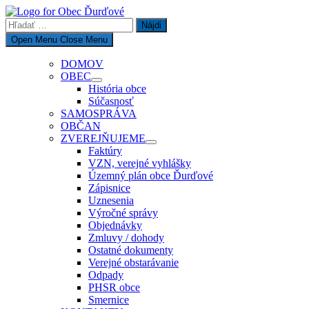
Skip
to
Hľadať:
content
Open Menu
Close Menu
DOMOV
OBEC
Show
História obce
sub
Súčasnosť
menu
SAMOSPRÁVA
OBČAN
ZVEREJŇUJEME
Show
Faktúry
sub
VZN, verejné vyhlášky
menu
Územný plán obce Ďurďové
Zápisnice
Uznesenia
Výročné správy
Objednávky
Zmluvy / dohody
Ostatné dokumenty
Verejné obstarávanie
Odpady
PHSR obce
Smernice