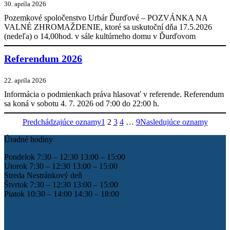
30. apríla 2026
Pozemkové spoločenstvo Urbár Ďurďové – POZVÁNKA NA
VALNÉ ZHROMAŽDENIE, ktoré sa uskutoční dňa 17.5.2026
(nedeľa) o 14,00hod. v sále kultúrneho domu v Ďurďovom
Referendum 2026
22. apríla 2026
Informácia o podmienkach práva hlasovať v referende. Referendum
sa koná v sobotu 4. 7. 2026 od 7:00 do 22:00 h.
Predchádzajúce oznamy
1
2
3
4
…
9
Nasledujúce oznamy
Úradné hodiny
Pondelok 7:30 – 12:30 13:00 – 15:00
Utorok 7:30 – 12:30 13:00 – 15:00
Streda Nestránkový deň
Štvrtok 7:30 – 12:30 13:00 – 15:00
Piatok 10:30 – 14:00 14:30 – 18:00