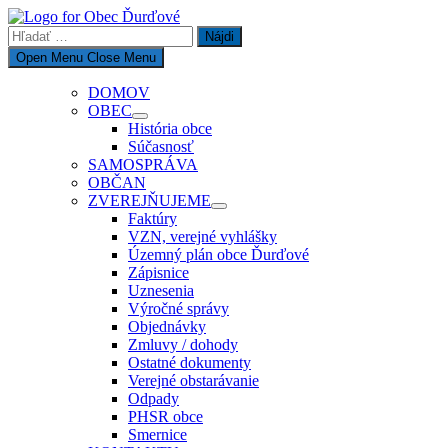
Skip
to
Hľadať:
content
Open Menu
Close Menu
DOMOV
OBEC
Show
História obce
sub
Súčasnosť
menu
SAMOSPRÁVA
OBČAN
ZVEREJŇUJEME
Show
Faktúry
sub
VZN, verejné vyhlášky
menu
Územný plán obce Ďurďové
Zápisnice
Uznesenia
Výročné správy
Objednávky
Zmluvy / dohody
Ostatné dokumenty
Verejné obstarávanie
Odpady
PHSR obce
Smernice