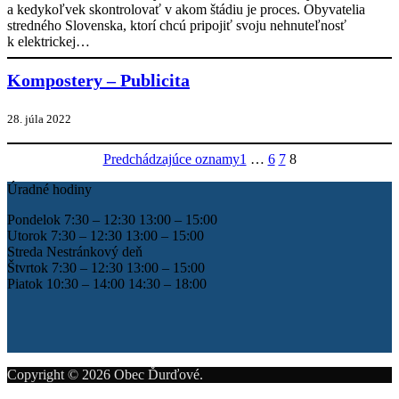
a kedykoľvek skontrolovať v akom štádiu je proces. Obyvatelia
stredného Slovenska, ktorí chcú pripojiť svoju nehnuteľnosť
k elektrickej…
Kompostery – Publicita
28. júla 2022
Predchádzajúce oznamy
1
…
6
7
8
Úradné hodiny
Pondelok 7:30 – 12:30 13:00 – 15:00
Utorok 7:30 – 12:30 13:00 – 15:00
Streda Nestránkový deň
Štvrtok 7:30 – 12:30 13:00 – 15:00
Piatok 10:30 – 14:00 14:30 – 18:00
Copyright © 2026 Obec Ďurďové.