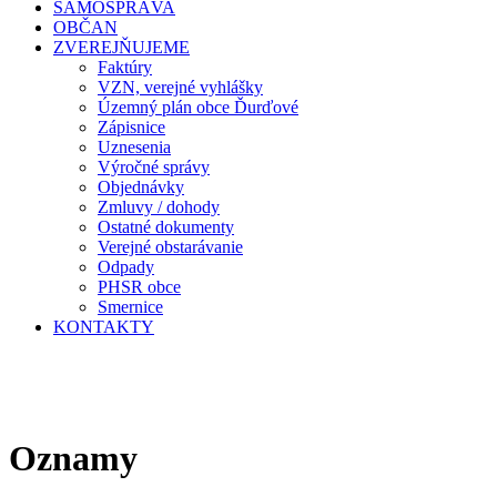
SAMOSPRÁVA
OBČAN
ZVEREJŇUJEME
Faktúry
VZN, verejné vyhlášky
Územný plán obce Ďurďové
Zápisnice
Uznesenia
Výročné správy
Objednávky
Zmluvy / dohody
Ostatné dokumenty
Verejné obstarávanie
Odpady
PHSR obce
Smernice
KONTAKTY
Oznamy