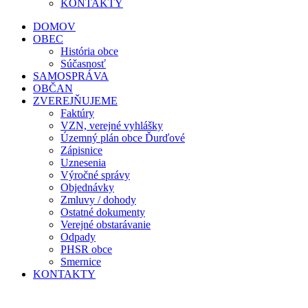
KONTAKTY
DOMOV
OBEC
História obce
Súčasnosť
SAMOSPRÁVA
OBČAN
ZVEREJŇUJEME
Faktúry
VZN, verejné vyhlášky
Územný plán obce Ďurďové
Zápisnice
Uznesenia
Výročné správy
Objednávky
Zmluvy / dohody
Ostatné dokumenty
Verejné obstarávanie
Odpady
PHSR obce
Smernice
KONTAKTY